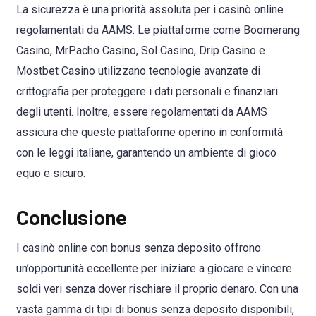
La sicurezza è una priorità assoluta per i casinò online
regolamentati da AAMS. Le piattaforme come Boomerang
Casino, MrPacho Casino, Sol Casino, Drip Casino e
Mostbet Casino utilizzano tecnologie avanzate di
crittografia per proteggere i dati personali e finanziari
degli utenti. Inoltre, essere regolamentati da AAMS
assicura che queste piattaforme operino in conformità
con le leggi italiane, garantendo un ambiente di gioco
equo e sicuro.
Conclusione
I casinò online con bonus senza deposito offrono
un’opportunità eccellente per iniziare a giocare e vincere
soldi veri senza dover rischiare il proprio denaro. Con una
vasta gamma di tipi di bonus senza deposito disponibili,