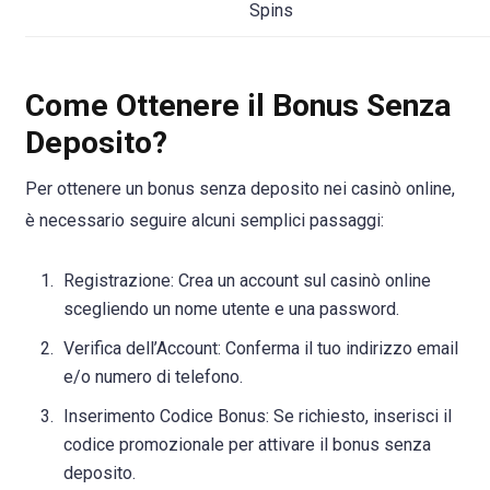
Spins
Come Ottenere il Bonus Senza
Deposito?
Per ottenere un bonus senza deposito nei casinò online,
è necessario seguire alcuni semplici passaggi:
Registrazione: Crea un account sul casinò online
scegliendo un nome utente e una password.
Verifica dell’Account: Conferma il tuo indirizzo email
e/o numero di telefono.
Inserimento Codice Bonus: Se richiesto, inserisci il
codice promozionale per attivare il bonus senza
deposito.