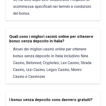
scommessa specificati nei termini e condizioni
del bonus.
Quali sono i migliori casinò online per ottenere
bonus senza deposito in Italia?
Alcuni dei migliori casinò online per ottenere
bonus senza deposito in Italia includono Nine
Casino, Betonred, Cryptoleo, Lex Casino, Strada
Casino, Izzi Casino, Legzo Casino, Monro
Casino e Casinozer.
I bonus senza deposito sono davvero gratuiti?