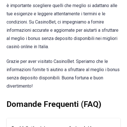
è importante scegliere quelli che meglio si adattano alle
tue esigenze e leggere attentamente i termini e le
condizioni. Su CasinoBet, ci impegniamo a fornire
informazioni accurate e aggiornate per aiutarti a sfruttare
al meglio i bonus senza deposito disponibili nei migliori
casinò online in Italia.
Grazie per aver visitato CasinoBet. Speriamo che le
informazioni fornite ti aiutino a sfruttare al meglio i bonus
senza deposito disponibili. Buona fortuna e buon
divertimento!
Domande Frequenti (FAQ)