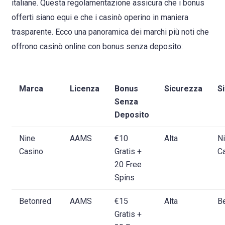
italiane. Questa regolamentazione assicura che i bonus
offerti siano equi e che i casinò operino in maniera
trasparente. Ecco una panoramica dei marchi più noti che
offrono casinò online con bonus senza deposito:
Marca
Licenza
Bonus
Sicurezza
S
Senza
Deposito
Nine
AAMS
€10
Alta
N
Casino
Gratis +
C
20 Free
Spins
Betonred
AAMS
€15
Alta
B
Gratis +