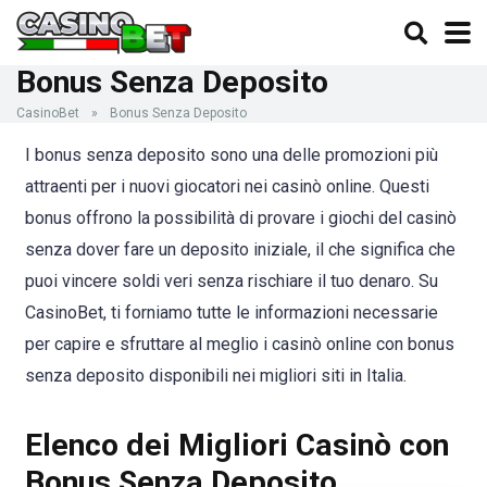
Bonus Senza Deposito
CasinoBet
»
Bonus Senza Deposito
I bonus senza deposito sono una delle promozioni più
attraenti per i nuovi giocatori nei casinò online. Questi
bonus offrono la possibilità di provare i giochi del casinò
senza dover fare un deposito iniziale, il che significa che
puoi vincere soldi veri senza rischiare il tuo denaro. Su
CasinoBet, ti forniamo tutte le informazioni necessarie
per capire e sfruttare al meglio i casinò online con bonus
senza deposito disponibili nei migliori siti in Italia.
Elenco dei Migliori Casinò con
Bonus Senza Deposito