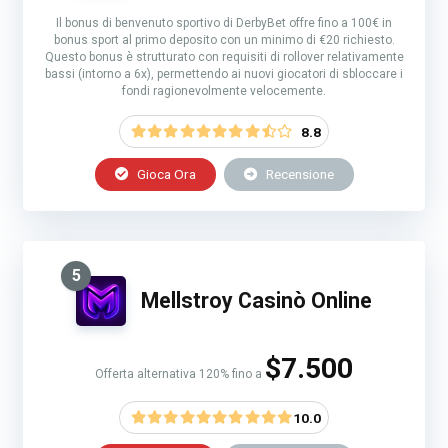
Il bonus di benvenuto sportivo di DerbyBet offre fino a 100€ in
bonus sport al primo deposito con un minimo di €20 richiesto.
Questo bonus è strutturato con requisiti di rollover relativamente
bassi (intorno a 6x), permettendo ai nuovi giocatori di sbloccare i
fondi ragionevolmente velocemente.
8.8
Gioca Ora
Recensione
5
Mellstroy Casinò Online
$7.500
Offerta alternativa 120% fino a
10.0