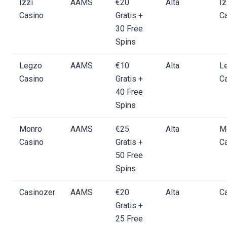
Izzi
AAMS
€20
Alta
Iz
Casino
Gratis +
C
30 Free
Spins
Legzo
AAMS
€10
Alta
L
Casino
Gratis +
C
40 Free
Spins
Monro
AAMS
€25
Alta
M
Casino
Gratis +
C
50 Free
Spins
Casinozer
AAMS
€20
Alta
C
Gratis +
25 Free