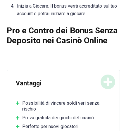
Inizia a Giocare: Il bonus verrà accreditato sul tuo
account e potrai iniziare a giocare.
Pro e Contro dei Bonus Senza
Deposito nei Casinò Online
Vantaggi
Possibilità di vincere soldi veri senza
rischio
Prova gratuita dei giochi del casinò
Perfetto per nuovi giocatori