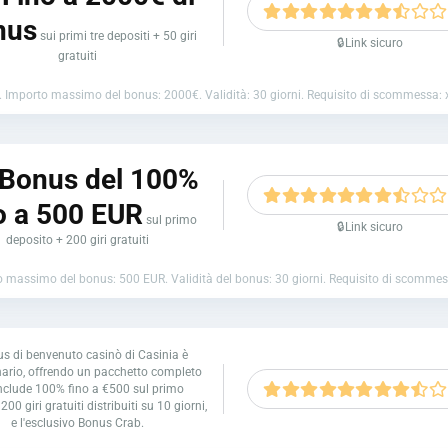
:
nus
sui primi tre depositi + 50 giri
🔒Link sicuro
gratuiti
 Importo massimo del bonus: 2000€. Validità: 30 giorni. Requisito di scommessa:
Bonus del 100%
o a 500 EUR
sul primo
🔒Link sicuro
deposito + 200 giri gratuiti
 massimo del bonus: 500 EUR. Validità del bonus: 30 giorni. Requisito di scommes
us di benvenuto casinò di Casinia è
nario, offrendo un pacchetto completo
nclude 100% fino a €500 sul primo
200 giri gratuiti distribuiti su 10 giorni,
e l'esclusivo Bonus Crab.