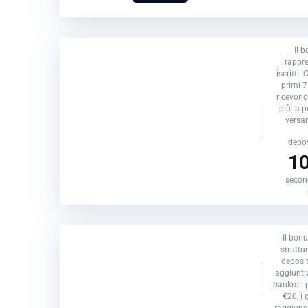
Il 
rappre
iscritti
primi 7
ricevon
più la p
versam
depos
10
secon
Il bon
struttu
deposit
aggiuntiv
bankroll 
€20, i