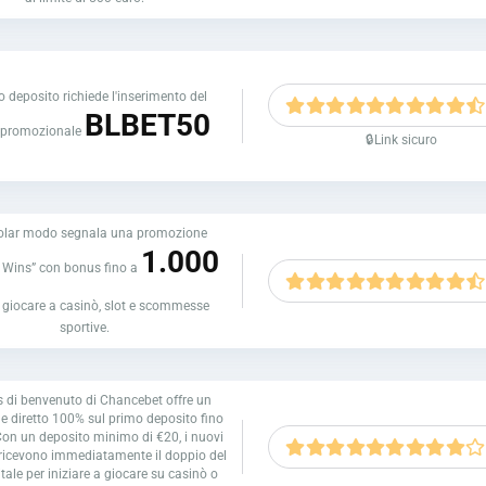
mo deposito richiede l'inserimento del
BLBET50
 promozionale
🔒Link sicuro
colar modo segnala una promozione
1.000
 Wins” con bonus fino a
 giocare a casinò, slot e scommesse
sportive.
s di benvenuto di Chancebet offre un
e diretto 100% sul primo deposito fino
on un deposito minimo di €20, i nuovi
 ricevono immediatamente il doppio del
itale per iniziare a giocare su casinò o