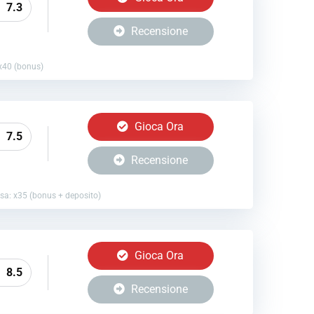
7.3
Recensione
 x40 (bonus)
Gioca Ora
7.5
Recensione
sa: x35 (bonus + deposito)
Gioca Ora
8.5
Recensione