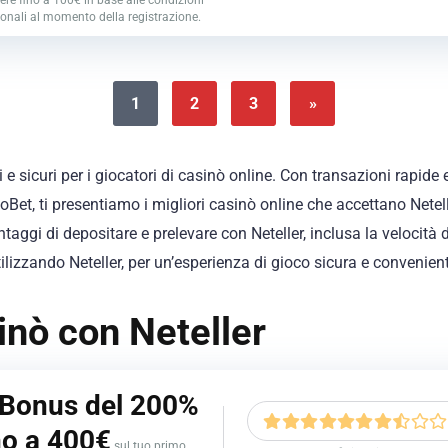
re fino a 100€ in base alle condizioni
nali al momento della registrazione.
1
2
3
»
 sicuri per i giocatori di casinò online. Con transazioni rapide e
et, ti presentiamo i migliori casinò online che accettano Netelle
ggi di depositare e prelevare con Neteller, inclusa la velocità d
ilizzando Neteller, per un’esperienza di gioco sicura e convenien
sinò con Neteller
Bonus del 200%
no a 400€
sul tuo primo