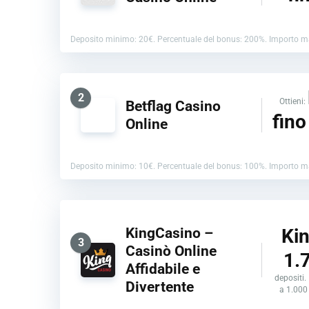
Deposito minimo: 20€. Percentuale del bonus: 200%. Importo ma
2
Ottieni:
Betflag Casino
fino
Online
Deposito minimo: 10€. Percentuale del bonus: 100%. Importo ma
KingCasino –
Ki
3
Casinò Online
1.
Affidabile e
depositi.
Divertente
a 1.000 