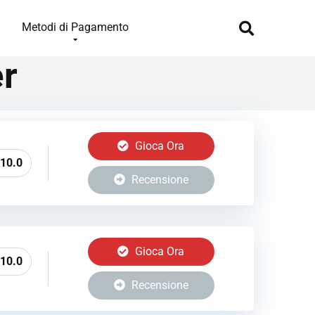
Metodi di Pagamento
er
Gioca Ora
10.0
Recensione
Gioca Ora
10.0
Recensione