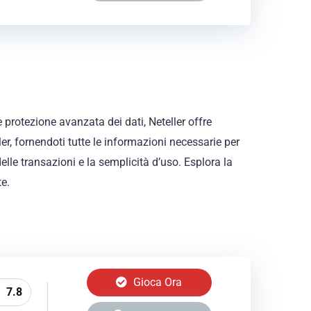
 protezione avanzata dei dati, Neteller offre
r, fornendoti tutte le informazioni necessarie per
elle transazioni e la semplicità d’uso. Esplora la
te.
Gioca Ora
7.8