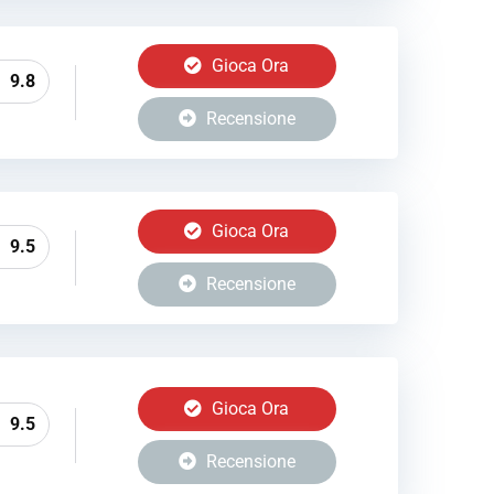
Gioca Ora
9.8
Recensione
Gioca Ora
9.5
Recensione
Gioca Ora
9.5
Recensione