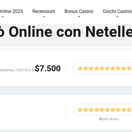
Online 2025
Recensioni
Bonus Casinò
Giochi Casinò
ò Online con Netell
$7.500
lternativa 120% fino a
🔒Link sicuro