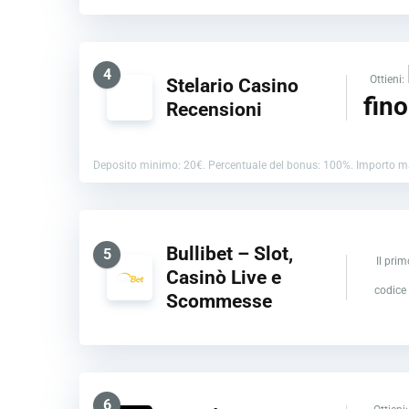
4
Ottieni:
Stelario Casino
fin
Recensioni
Deposito minimo: 20€. Percentuale del bonus: 100%. Importo ma
Bullibet – Slot,
5
Il pri
Casinò Live e
codice
Scommesse
6