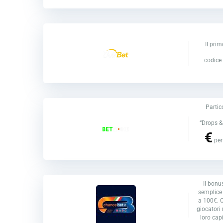
Il pri
codice
Parti
“Drops &
€
per
Il bonu
semplice 
a 100€. C
giocatori
loro cap