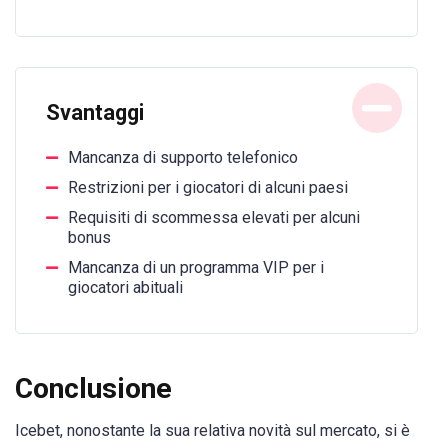
Svantaggi
Mancanza di supporto telefonico
Restrizioni per i giocatori di alcuni paesi
Requisiti di scommessa elevati per alcuni
bonus
Mancanza di un programma VIP per i
giocatori abituali
Conclusione
Icebet, nonostante la sua relativa novità sul mercato, si è