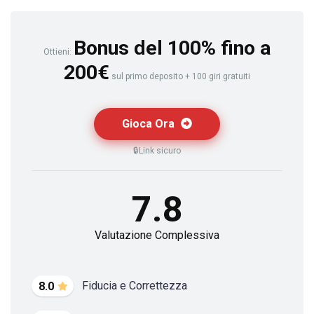
Bonus del 100% fino a
Ottieni:
200€
sul primo deposito + 100 giri gratuiti
Gioca Ora
🔒Link sicuro
7.8
Valutazione Complessiva
Fiducia e Correttezza
8.0