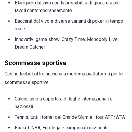
Blackjack dal vivo con la possibilità di giocare a più
tavoli contemporaneamente
Baccarat dal vivo e diverse varianti di poker in tempo
reale
Innovativi game show: Crazy Time, Monopoly Live,
Dream Catcher
Scommesse sportive
Casinò Icebet offre anche una moderna piattaforma per le
scommesse sportive:
Calcio: ampia copertura di leghe internazionali e
nazionali
Tennis: tutti i tornei del Grande Slam e i tour ATP/WTA
Basket: NBA, Eurolega e campionati nazionali