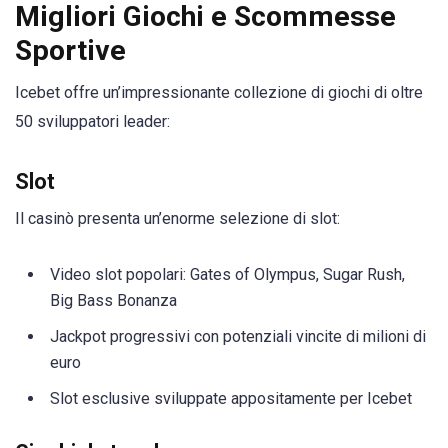
Migliori Giochi e Scommesse
Sportive
Icebet offre un’impressionante collezione di giochi di oltre
50 sviluppatori leader:
Slot
Il casinò presenta un’enorme selezione di slot:
Video slot popolari: Gates of Olympus, Sugar Rush,
Big Bass Bonanza
Jackpot progressivi con potenziali vincite di milioni di
euro
Slot esclusive sviluppate appositamente per Icebet