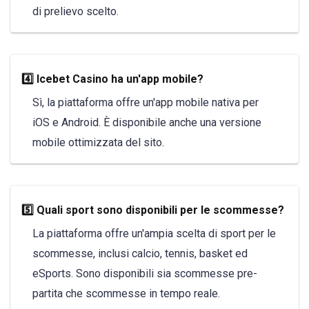
di prelievo scelto.
4️⃣ Icebet Casino ha un'app mobile?
Sì, la piattaforma offre un'app mobile nativa per
iOS e Android. È disponibile anche una versione
mobile ottimizzata del sito.
5️⃣ Quali sport sono disponibili per le scommesse?
La piattaforma offre un'ampia scelta di sport per le
scommesse, inclusi calcio, tennis, basket ed
eSports. Sono disponibili sia scommesse pre-
partita che scommesse in tempo reale.