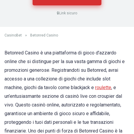
🔒Link sicuro
CasinoBet
»
Betonred Casino
Betonred Casino è una piattaforma di gioco d’azzardo
online che si distingue per la sua vasta gamma di giochi e
promozioni generose. Registrandoti su Betonred, avrai
accesso a una collezione di giochi che include slot
machine, giochi da tavolo come blackjack e
roulette
, e
un’entusiasmante sezione di casinò live con croupier dal
vivo. Questo casinò online, autorizzato e regolamentato,
garantisce un ambiente di gioco sicuro e affidabile,
proteggendo i tuoi dati personali e le tue transazioni
finanziarie. Uno dei punti di forza di Betonred Casino è la