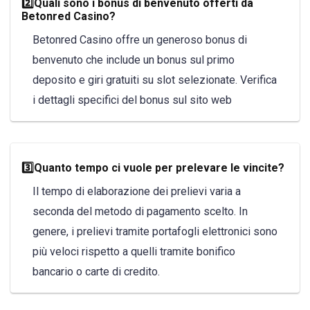
2️⃣Quali sono i bonus di benvenuto offerti da
Betonred Casino?
Betonred Casino offre un generoso bonus di
benvenuto che include un bonus sul primo
deposito e giri gratuiti su slot selezionate. Verifica
i dettagli specifici del bonus sul sito web
3️⃣Quanto tempo ci vuole per prelevare le vincite?
Il tempo di elaborazione dei prelievi varia a
seconda del metodo di pagamento scelto. In
genere, i prelievi tramite portafogli elettronici sono
più veloci rispetto a quelli tramite bonifico
bancario o carte di credito.