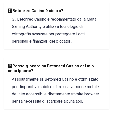
4️⃣Betonred Casino è sicuro?
Sì, Betonred Casino è regolamentato dalla Malta
Gaming Authority e utilizza tecnologie di
crittografia avanzate per proteggere i dati
personali e finanziari dei giocatori.
5️⃣Posso giocare su Betonred Casino dal mio
smartphone?
Assolutamente sì. Betonred Casino è ottimizzato
per dispositivi mobili e offre una versione mobile
del sito accessibile direttamente tramite browser
senza necessità di scaricare alcuna app.