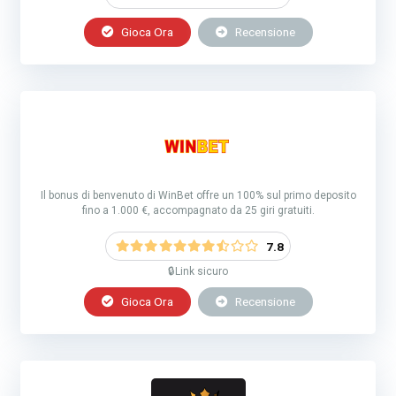
Gioca Ora
Recensione
Il bonus di benvenuto di WinBet offre un 100% sul primo deposito
fino a 1.000 €, accompagnato da 25 giri gratuiti.
7.8
🔒Link sicuro
Gioca Ora
Recensione