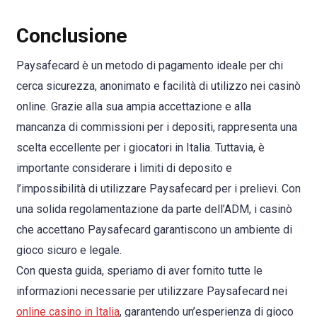
Conclusione
Paysafecard è un metodo di pagamento ideale per chi
cerca sicurezza, anonimato e facilità di utilizzo nei casinò
online. Grazie alla sua ampia accettazione e alla
mancanza di commissioni per i depositi, rappresenta una
scelta eccellente per i giocatori in Italia. Tuttavia, è
importante considerare i limiti di deposito e
l’impossibilità di utilizzare Paysafecard per i prelievi. Con
una solida regolamentazione da parte dell’ADM, i casinò
che accettano Paysafecard garantiscono un ambiente di
gioco sicuro e legale.
Con questa guida, speriamo di aver fornito tutte le
informazioni necessarie per utilizzare Paysafecard nei
online casino in Italia
, garantendo un’esperienza di gioco