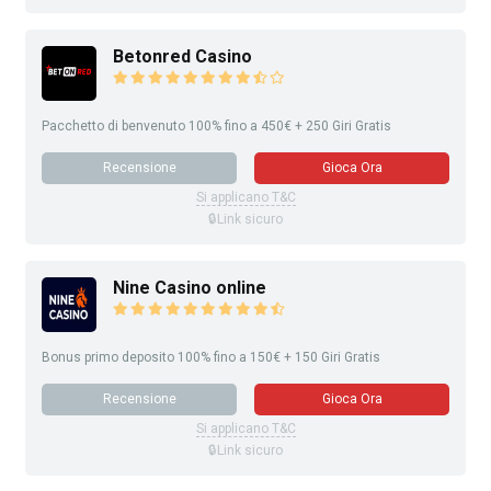
Betonred Casino
Pacchetto di benvenuto 100% fino a 450€ + 250 Giri Gratis
Recensione
Gioca Ora
Si applicano T&C
🔒Link sicuro
Nine Casino online
Bonus primo deposito 100% fino a 150€ + 150 Giri Gratis
Recensione
Gioca Ora
Si applicano T&C
🔒Link sicuro