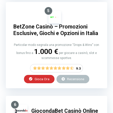
5
BetZone Casinò – Promozioni
Esclusive, Giochi e Opzioni in Italia
Particolar modo segnala una promozione “Drops & Wins” con
1.000 €
bonus fino a
per giocare a casinò, slot e
scommesse sportive.
9.3
Gioca Ora
Recensione
6
GiocondaBet Casinò Online