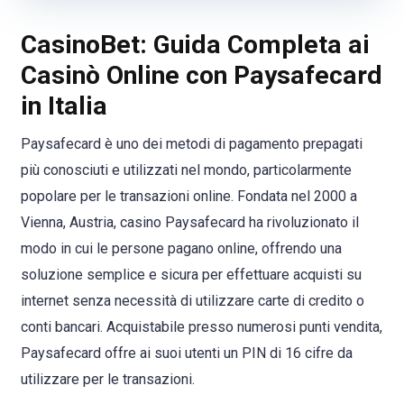
CasinoBet: Guida Completa ai
Casinò Online con Paysafecard
in Italia
Paysafecard è uno dei metodi di pagamento prepagati
più conosciuti e utilizzati nel mondo, particolarmente
popolare per le transazioni online. Fondata nel 2000 a
Vienna, Austria, casino Paysafecard ha rivoluzionato il
modo in cui le persone pagano online, offrendo una
soluzione semplice e sicura per effettuare acquisti su
internet senza necessità di utilizzare carte di credito o
conti bancari. Acquistabile presso numerosi punti vendita,
Paysafecard offre ai suoi utenti un PIN di 16 cifre da
utilizzare per le transazioni.