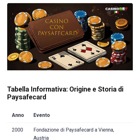
Tabella Informativa: Origine e Storia di
Paysafecard
Anno
Evento
2000
Fondazione di Paysafecard a Vienna,
Austria