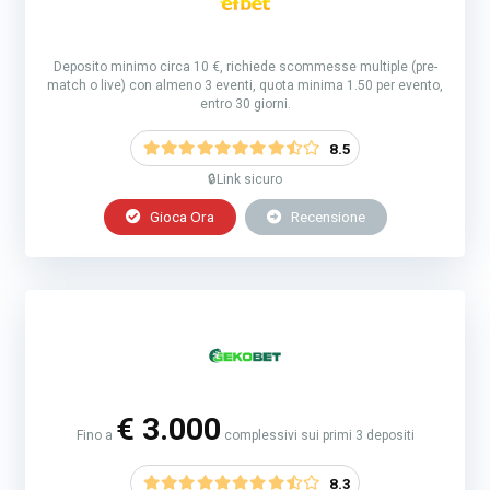
Deposito minimo circa 10 €, richiede scommesse multiple (pre-
match o live) con almeno 3 eventi, quota minima 1.50 per evento,
entro 30 giorni.
8.5
🔒Link sicuro
Gioca Ora
Recensione
€ 3.000
Fino a
complessivi sui primi 3 depositi
8.3