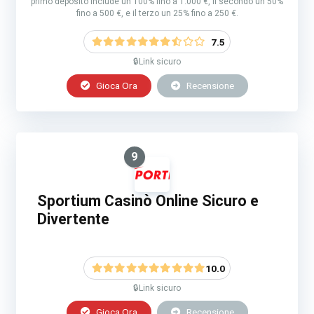
primo deposito include un 100% fino a 1.000 €, il secondo un 50%
fino a 500 €, e il terzo un 25% fino a 250 €.
7.5
🔒Link sicuro
Gioca Ora
Recensione
9
Sportium Casinò Online Sicuro e
Divertente
10.0
🔒Link sicuro
Gioca Ora
Recensione