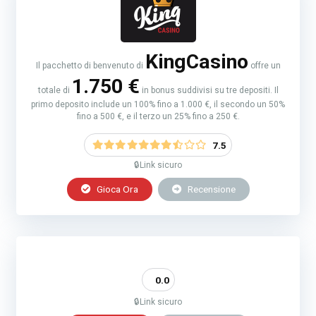
KingCasino
Il pacchetto di benvenuto di
offre un
1.750 €
totale di
in bonus suddivisi su tre depositi. Il
primo deposito include un 100% fino a 1.000 €, il secondo un 50%
fino a 500 €, e il terzo un 25% fino a 250 €.
7.5
🔒Link sicuro
Gioca Ora
Recensione
0.0
🔒Link sicuro