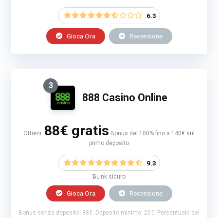
6.3
Gioca Ora
Recensione
3
888 Casino Online
88€ gratis
Ottieni:
Bonus del 100% fino a 140€ sul
primo deposito
9.3
🔒Link sicuro
Gioca Ora
Recensione
Bonus senza deposito: 88€. Deposito minimo: 20€. Percentuale del