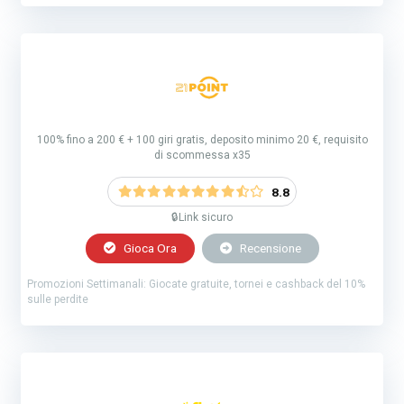
100% fino a 200 € + 100 giri gratis, deposito minimo 20 €, requisito
di scommessa x35
8.8
🔒Link sicuro
Gioca Ora
Recensione
Promozioni Settimanali: Giocate gratuite, tornei e cashback del 10%
sulle perdite