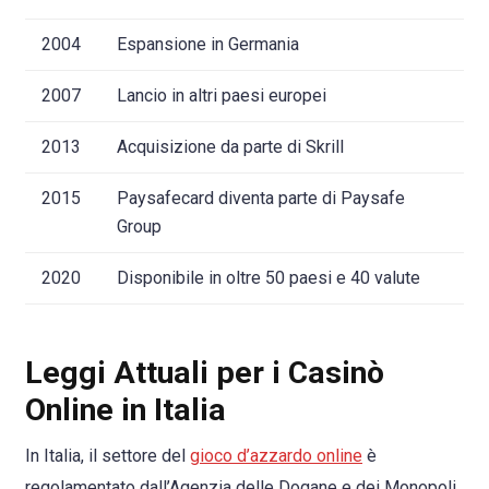
2004
Espansione in Germania
2007
Lancio in altri paesi europei
2013
Acquisizione da parte di Skrill
2015
Paysafecard diventa parte di Paysafe
Group
2020
Disponibile in oltre 50 paesi e 40 valute
Leggi Attuali per i Casinò
Online in Italia
In Italia, il settore del
gioco d’azzardo online
è
regolamentato dall’Agenzia delle Dogane e dei Monopoli