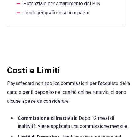
Potenziale per smarrimento del PIN
Limiti geografici in alcuni paesi
Costi e Limiti
Paysafecard non applica commissioni per l’acquisto della
carta o per il deposito nei casinò online, tuttavia, ci sono
alcune spese da considerare:
Commissione di Inattività:
Dopo 12 mesi di
inattività, viene applicata una commissione mensile.