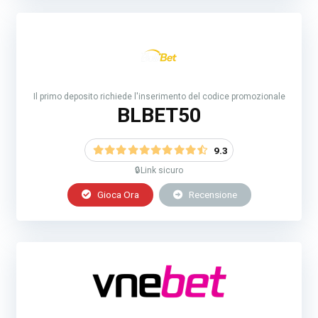
Il primo deposito richiede l'inserimento del codice promozionale
BLBET50
9.3
🔒Link sicuro
Gioca Ora
Recensione