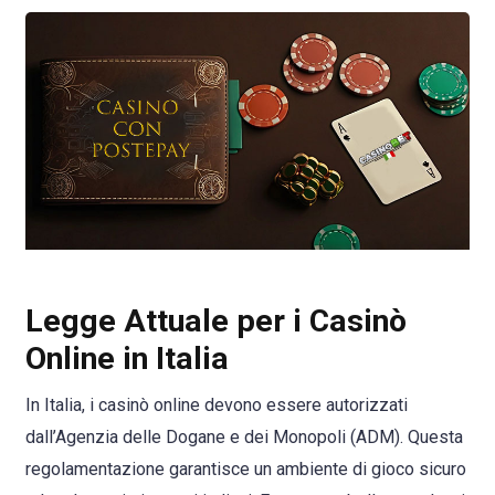
Legge Attuale per i Casinò
Online in Italia
In Italia, i casinò online devono essere autorizzati
dall’Agenzia delle Dogane e dei Monopoli (ADM). Questa
regolamentazione garantisce un ambiente di gioco sicuro