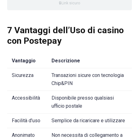
🔒Link sicuro
7 Vantaggi dell’Uso di casino
con Postepay
Vantaggio
Descrizione
Sicurezza
Transazioni sicure con tecnologia
Chip&PIN
Accessibilità
Disponibile presso qualsiasi
ufficio postale
Facilità d’uso
Semplice da ricaricare e utilizzare
Anonimato
Non necessita di collegamento a