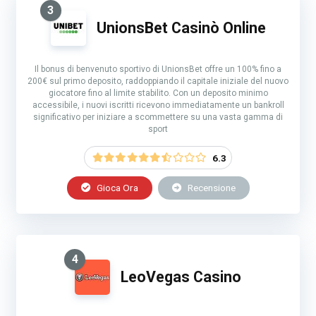
3
UnionsBet Casinò Online
Il bonus di benvenuto sportivo di UnionsBet offre un 100% fino a
200€ sul primo deposito, raddoppiando il capitale iniziale del nuovo
giocatore fino al limite stabilito. Con un deposito minimo
accessibile, i nuovi iscritti ricevono immediatamente un bankroll
significativo per iniziare a scommettere su una vasta gamma di
sport
6.3
Gioca Ora
Recensione
4
LeoVegas Casino