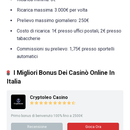
Ricarica massima: 3.000€ per volta
Prelievo massimo giornaliero: 250€
Costo di ricarica: 1€ presso uffici postali, 2€ presso
tabaccherie
Commissioni su prelievo: 1,75€ presso sportelli
automatici
I Migliori Bonus Dei Casinò Online In
Italia
Cryptoleo Casino
Primo bonus di benvenuto 100% fino a 2500€
Recensione
Gioca Ora