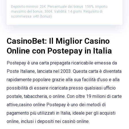
Deposito minimo: 20€. Percentuale del bonus: 150%. Importo
massimo del bonus: 300€. Validità: 14 giorni. Requisito di
scommessa: x40 (bonus)
CasinoBet: Il Miglior Casino
Online con Postepay in Italia
Postepay è una carta prepagata ricaricabile emessa da
Poste Italiane, lanciata nel 2003. Questa carta è diventata
rapidamente popolare grazie alla sua facilità d’uso e alla
possibilità di essere ricaricata presso qualsiasi ufficio
postale, tabaccheria, o online. Con oltre 19 milioni di carte
attive,casino online Postepay è uno dei metodi di
pagamento più utilizzati in Italia, ideale per gli acquisti
online, inclusi i depositi nei casinò online.