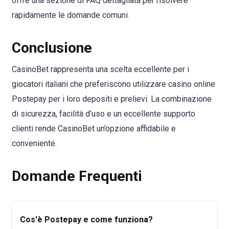
offre una sezione di FAQ dettagliata per risolvere
rapidamente le domande comuni.
Conclusione
CasinoBet rappresenta una scelta eccellente per i
giocatori italiani che preferiscono utilizzare casino online
Postepay per i loro depositi e prelievi. La combinazione
di sicurezza, facilità d’uso e un eccellente supporto
clienti rende CasinoBet un’opzione affidabile e
conveniente.
Domande Frequenti
Cos'è Postepay e come funziona?