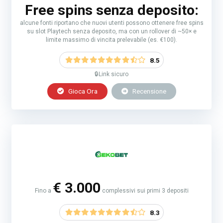
Free spins senza deposito:
alcune fonti riportano che nuovi utenti possono ottenere free spins
su slot Playtech senza deposito, ma con un rollover di ~50× e
limite massimo di vincita prelevabile (es. €100).
8.5
🔒Link sicuro
Gioca Ora
Recensione
€ 3.000
Fino a
complessivi sui primi 3 depositi
8.3