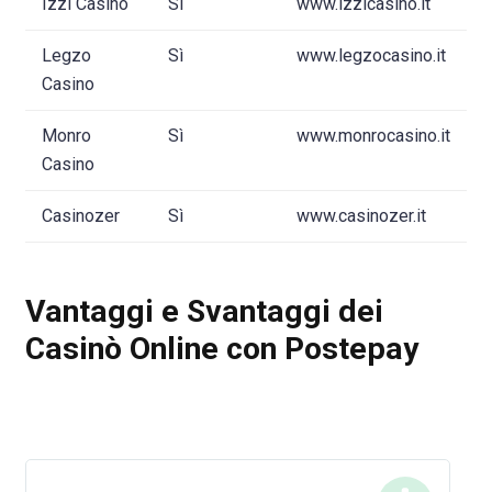
Izzi Casino
Sì
www.izzicasino.it
Legzo
Sì
www.legzocasino.it
Casino
Monro
Sì
www.monrocasino.it
Casino
Casinozer
Sì
www.casinozer.it
Vantaggi e Svantaggi dei
Casinò Online con Postepay