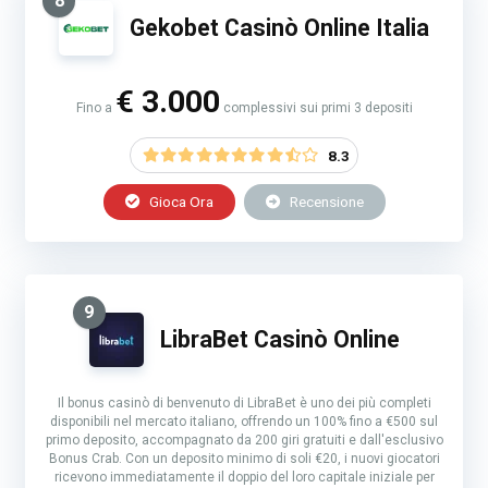
8
Gekobet Casinò Online Italia
€ 3.000
Fino a
complessivi sui primi 3 depositi
8.3
Gioca Ora
Recensione
9
LibraBet Casinò Online
Il bonus casinò di benvenuto di LibraBet è uno dei più completi
disponibili nel mercato italiano, offrendo un 100% fino a €500 sul
primo deposito, accompagnato da 200 giri gratuiti e dall'esclusivo
Bonus Crab. Con un deposito minimo di soli €20, i nuovi giocatori
ricevono immediatamente il doppio del loro capitale iniziale per