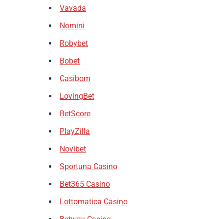
Vavada
Nomini
Robybet
Bobet
Casibom
LovingBet
BetScore
PlayZilla
Novibet
Sportuna Сasino
Bet365 Casino
Lottomatica Casino