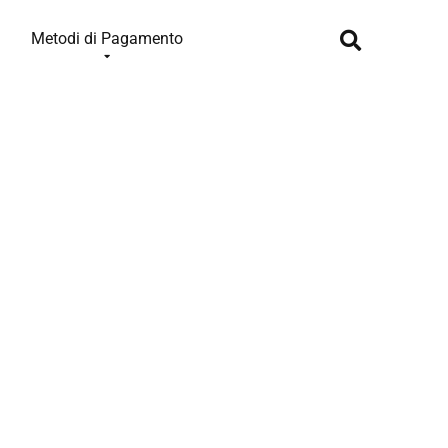
Metodi di Pagamento