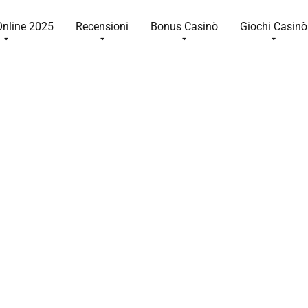
Online 2025
Recensioni
Bonus Casinò
Giochi Casinò