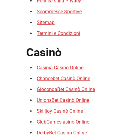
Politica sulla Privacy
Scommesse Sportive
Sitemap
Termini e Condizioni
Casinò
Casinia Casinò Online
Chancebet Casinò Online
GiocondaBet Casinò Online
UnionsBet Casinò Online
Skilljoy Casinò Online
ClubGames asinò Online
DerbyBet Casinò Online