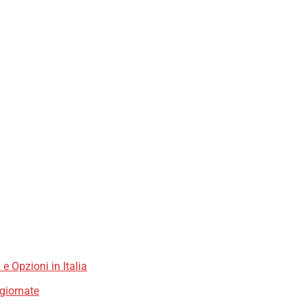
e Opzioni in Italia
ggiornate