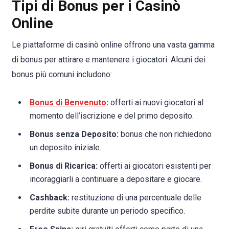
Tipi di Bonus per i Casinò
Online
Le piattaforme di casinò online offrono una vasta gamma
di bonus per attirare e mantenere i giocatori. Alcuni dei
bonus più comuni includono:
Bonus di Benvenuto
:
offerti ai nuovi giocatori al
momento dell’iscrizione e del primo deposito.
Bonus senza Deposito:
bonus che non richiedono
un deposito iniziale.
Bonus di Ricarica:
offerti ai giocatori esistenti per
incoraggiarli a continuare a depositare e giocare.
Cashback:
restituzione di una percentuale delle
perdite subite durante un periodo specifico.