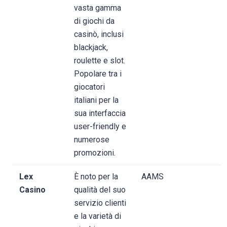
vasta gamma
di giochi da
casinò, inclusi
blackjack,
roulette e slot.
Popolare tra i
giocatori
italiani per la
sua interfaccia
user-friendly e
numerose
promozioni.
Lex
È noto per la
AAMS
Casino
qualità del suo
servizio clienti
e la varietà di