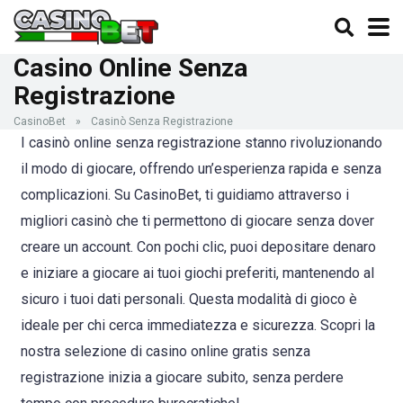
Casino Online Senza
Registrazione
CasinoBet
»
Casinò Senza Registrazione
I casinò online senza registrazione stanno rivoluzionando
il modo di giocare, offrendo un’esperienza rapida e senza
complicazioni. Su CasinoBet, ti guidiamo attraverso i
migliori casinò che ti permettono di giocare senza dover
creare un account. Con pochi clic, puoi depositare denaro
e iniziare a giocare ai tuoi giochi preferiti, mantenendo al
sicuro i tuoi dati personali. Questa modalità di gioco è
ideale per chi cerca immediatezza e sicurezza. Scopri la
nostra selezione di casino online gratis senza
registrazione inizia a giocare subito, senza perdere