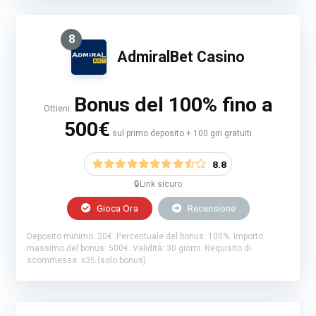
8
AdmiralBet Casino
Bonus del 100% fino a
Ottieni:
500€
sul primo deposito + 100 giri gratuiti
8.8
🔒Link sicuro
Gioca Ora
Recensione
Deposito minimo: 20€. Percentuale del bonus: 100%. Importo
massimo del bonus: 500€. Validità: 30 giorni. Requisito di
scommessa: x35 (solo bonus)