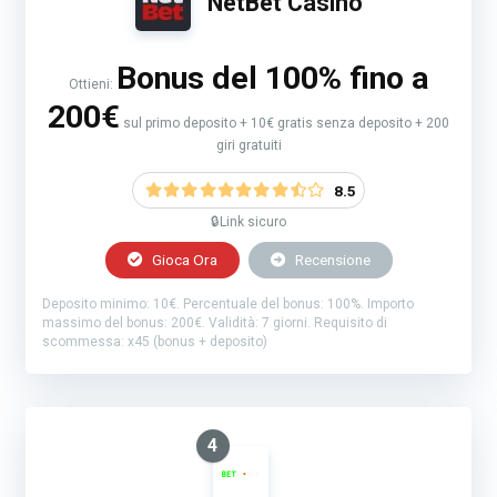
NetBet Casino
Bonus del 100% fino a
Ottieni:
200€
sul primo deposito + 10€ gratis senza deposito + 200
giri gratuiti
8.5
🔒Link sicuro
Gioca Ora
Recensione
Deposito minimo: 10€. Percentuale del bonus: 100%. Importo
massimo del bonus: 200€. Validità: 7 giorni. Requisito di
scommessa: x45 (bonus + deposito)
4