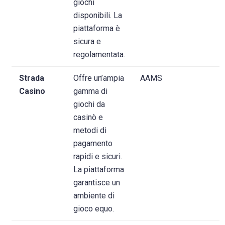
giochi
disponibili. La
piattaforma è
sicura e
regolamentata.
Strada
Offre un’ampia
AAMS
Casino
gamma di
giochi da
casinò e
metodi di
pagamento
rapidi e sicuri.
La piattaforma
garantisce un
ambiente di
gioco equo.