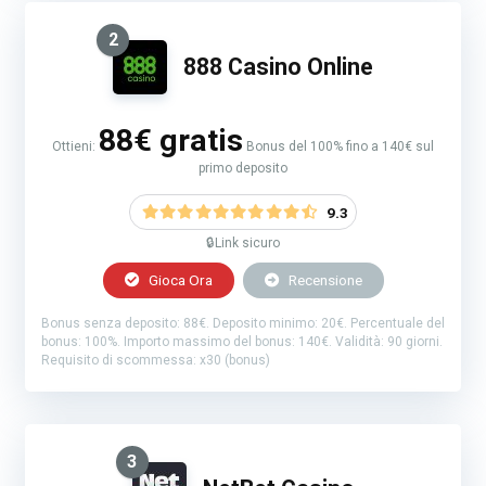
2
888 Casino Online
88€ gratis
Ottieni:
Bonus del 100% fino a 140€ sul
primo deposito
9.3
🔒Link sicuro
Gioca Ora
Recensione
Bonus senza deposito: 88€. Deposito minimo: 20€. Percentuale del
bonus: 100%. Importo massimo del bonus: 140€. Validità: 90 giorni.
Requisito di scommessa: x30 (bonus)
3