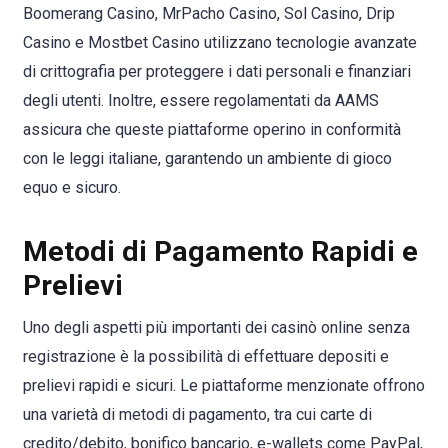
Boomerang Casino, MrPacho Casino, Sol Casino, Drip
Casino e Mostbet Casino utilizzano tecnologie avanzate
di crittografia per proteggere i dati personali e finanziari
degli utenti. Inoltre, essere regolamentati da AAMS
assicura che queste piattaforme operino in conformità
con le leggi italiane, garantendo un ambiente di gioco
equo e sicuro.
Metodi di Pagamento Rapidi e
Prelievi
Uno degli aspetti più importanti dei casinò online senza
registrazione è la possibilità di effettuare depositi e
prelievi rapidi e sicuri. Le piattaforme menzionate offrono
una varietà di metodi di pagamento, tra cui carte di
credito/debito, bonifico bancario, e-wallets come PayPal,