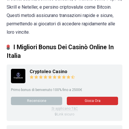
Skrill e Neteller, e persino criptovalute come Bitcoin.
Questi metodi assicurano transazioni rapide e sicure,
permettendo ai giocatori di accedere rapidamente alle
loro vincite.
I Migliori Bonus Dei Casinò Online In
Italia
Cryptoleo Casino
Primo bonus di benvenuto 100% fino a 2500€
Recensione
Gioca Ora
Si applicano T&C
🔒Link sicuro