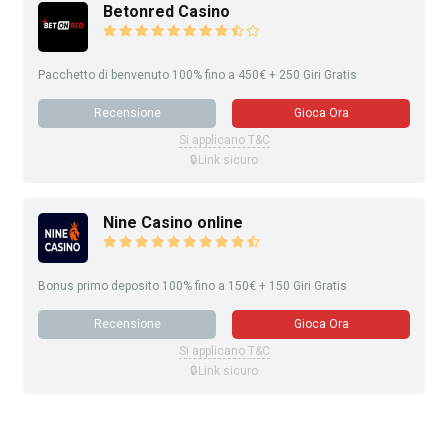
Betonred Casino
Pacchetto di benvenuto 100% fino a 450€ + 250 Giri Gratis
Recensione
Gioca Ora
Si applicano T&C
🔒Link sicuro
Nine Casino online
Bonus primo deposito 100% fino a 150€ + 150 Giri Gratis
Recensione
Gioca Ora
Si applicano T&C
🔒Link sicuro