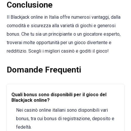
Conclusione
Il Blackjack online in Italia offre numerosi vantaggi, dalla
comodità e sicurezza alla varietà di giochi e generosi
bonus. Che tu sia un principiante o un giocatore esperto,
troverai molte opportunità per un gioco divertente e
redditizio. Scegli i migliori casinò e goditi il gioco!
Domande Frequenti
Quali bonus sono disponibili per il gioco del
Blackjack online?
Nei casinò online italiani sono disponibili vari
bonus, tra cui bonus di registrazione, deposito e
fedeltà.