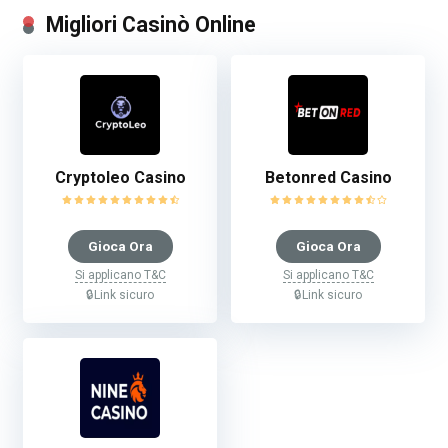
Migliori Casinò Online
Cryptoleo Casino
Betonred Casino
Gioca Ora
Gioca Ora
Si applicano T&C
Si applicano T&C
🔒Link sicuro
🔒Link sicuro