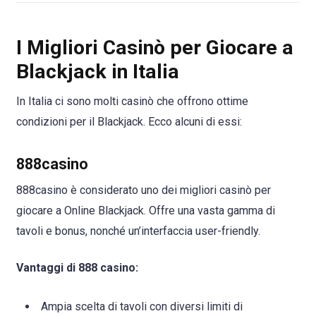
I Migliori Casinò per Giocare a
Blackjack in Italia
In Italia ci sono molti casinò che offrono ottime
condizioni per il Blackjack. Ecco alcuni di essi:
888casino
888casino è considerato uno dei migliori casinò per
giocare a Online Blackjack. Offre una vasta gamma di
tavoli e bonus, nonché un’interfaccia user-friendly.
Vantaggi di 888 casino:
Ampia scelta di tavoli con diversi limiti di