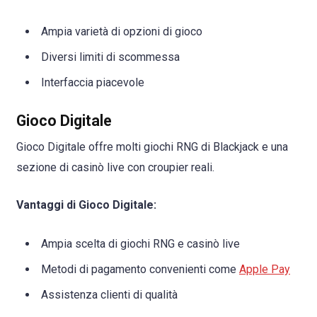
Ampia varietà di opzioni di gioco
Diversi limiti di scommessa
Interfaccia piacevole
Gioco Digitale
Gioco Digitale offre molti giochi RNG di Blackjack e una
sezione di casinò live con croupier reali.
Vantaggi di Gioco Digitale:
Ampia scelta di giochi RNG e casinò live
Metodi di pagamento convenienti come
Apple Pay
Assistenza clienti di qualità