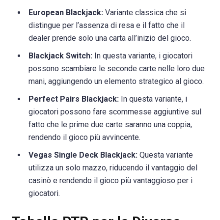
European Blackjack:
Variante classica che si
distingue per l’assenza di resa e il fatto che il
dealer prende solo una carta all’inizio del gioco.
Blackjack Switch:
In questa variante, i giocatori
possono scambiare le seconde carte nelle loro due
mani, aggiungendo un elemento strategico al gioco.
Perfect Pairs Blackjack:
In questa variante, i
giocatori possono fare scommesse aggiuntive sul
fatto che le prime due carte saranno una coppia,
rendendo il gioco più avvincente.
Vegas Single Deck Blackjack:
Questa variante
utilizza un solo mazzo, riducendo il vantaggio del
casinò e rendendo il gioco più vantaggioso per i
giocatori.