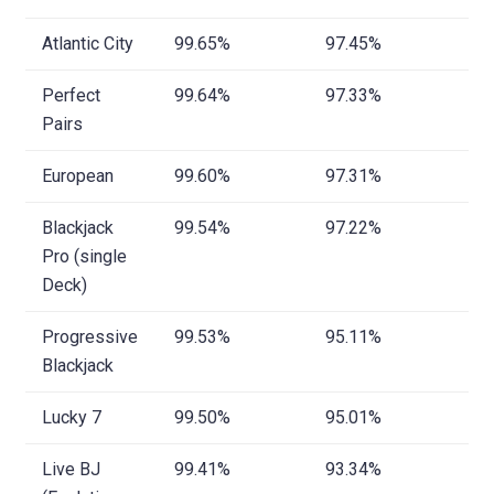
Atlantic City
99.65%
97.45%
Perfect
99.64%
97.33%
Pairs
European
99.60%
97.31%
Blackjack
99.54%
97.22%
Pro (single
Deck)
Progressive
99.53%
95.11%
Blackjack
Lucky 7
99.50%
95.01%
Live BJ
99.41%
93.34%