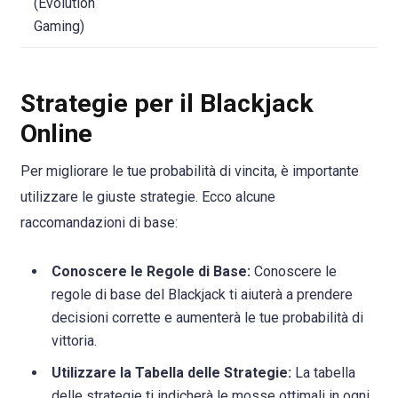
(Evolution
Gaming)
Strategie per il Blackjack
Online
Per migliorare le tue probabilità di vincita, è importante
utilizzare le giuste strategie. Ecco alcune
raccomandazioni di base:
Conoscere le Regole di Base:
Conoscere le
regole di base del Blackjack ti aiuterà a prendere
decisioni corrette e aumenterà le tue probabilità di
vittoria.
Utilizzare la Tabella delle Strategie:
La tabella
delle strategie ti indicherà le mosse ottimali in ogni