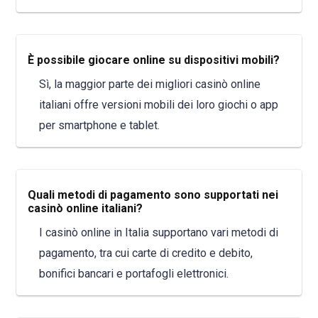
È possibile giocare online su dispositivi mobili?
Sì, la maggior parte dei migliori casinò online
italiani offre versioni mobili dei loro giochi o app
per smartphone e tablet.
Quali metodi di pagamento sono supportati nei
casinò online italiani?
I casinò online in Italia supportano vari metodi di
pagamento, tra cui carte di credito e debito,
bonifici bancari e portafogli elettronici.