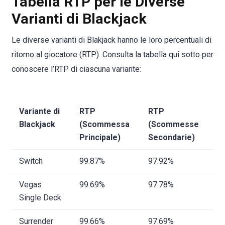
Tabella RTP per le Diverse
Varianti di Blackjack
Le diverse varianti di Blakjack hanno le loro percentuali di
ritorno al giocatore (RTP). Consulta la tabella qui sotto per
conoscere l’RTP di ciascuna variante:
Variante di
RTP
RTP
Blackjack
(Scommessa
(Scommesse
Principale)
Secondarie)
Switch
99.87%
97.92%
Vegas
99.69%
97.78%
Single Deck
Surrender
99.66%
97.69%