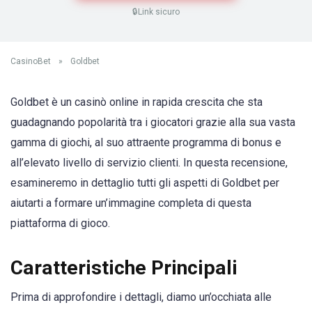
🔒Link sicuro
CasinoBet
»
Goldbet
Goldbet è un casinò online in rapida crescita che sta
guadagnando popolarità tra i giocatori grazie alla sua vasta
gamma di giochi, al suo attraente programma di bonus e
all’elevato livello di servizio clienti. In questa recensione,
esamineremo in dettaglio tutti gli aspetti di Goldbet per
aiutarti a formare un’immagine completa di questa
piattaforma di gioco.
Caratteristiche Principali
Prima di approfondire i dettagli, diamo un’occhiata alle