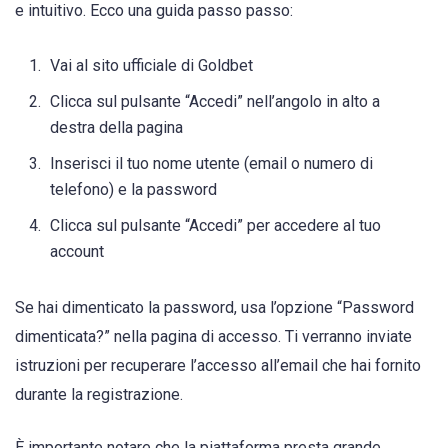
e intuitivo. Ecco una guida passo passo:
Vai al sito ufficiale di Goldbet
Clicca sul pulsante “Accedi” nell’angolo in alto a
destra della pagina
Inserisci il tuo nome utente (email o numero di
telefono) e la password
Clicca sul pulsante “Accedi” per accedere al tuo
account
Se hai dimenticato la password, usa l’opzione “Password
dimenticata?” nella pagina di accesso. Ti verranno inviate
istruzioni per recuperare l’accesso all’email che hai fornito
durante la registrazione.
È importante notare che la piattaforma presta grande