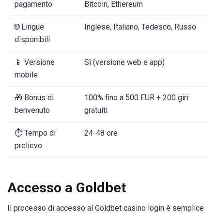
pagamento
Bitcoin, Ethereum
🌐 Lingue
Inglese, Italiano, Tedesco, Russo
disponibili
📱 Versione
Sì (versione web e app)
mobile
🎁 Bonus di
100% fino a 500 EUR + 200 giri
benvenuto
gratuiti
⏱️ Tempo di
24-48 ore
prelievo
Accesso a Goldbet
Il processo di accesso al Goldbet casino login è semplice