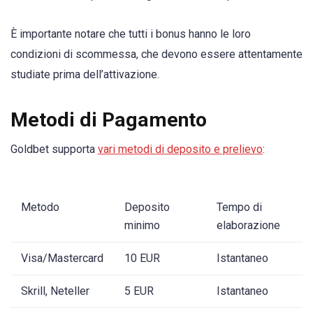
È importante notare che tutti i bonus hanno le loro
condizioni di scommessa, che devono essere attentamente
studiate prima dell’attivazione.
Metodi di Pagamento
Goldbet supporta
vari metodi di deposito e prelievo
:
Metodo
Deposito
Tempo di
minimo
elaborazione
Visa/Mastercard
10 EUR
Istantaneo
Skrill, Neteller
5 EUR
Istantaneo