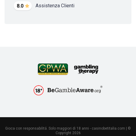
Assistenza Clienti
8.0
Gioca con responsabilitá. Solo maggiori di 18 anni - casinobetitalia.com | ©
Copyright 2026