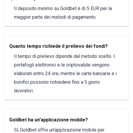
Il deposito minimo su Goldbet è di 5 EUR per la
maggior parte dei metodi di pagamento.
Quanto tempo richiede il prelievo dei fondi?
Il tempo di prelievo dipende dal metodo scelto. I
portafogli elettronici e le criptovalute vengono
elaborati entro 24 ore, mentre le carte bancarie e i
bonifici possono richiedere fino a 5 giorni
lavorativi.
Goldbet ha un'applicazione mobile?
Sì, Goldbet offre un'applicazione mobile per