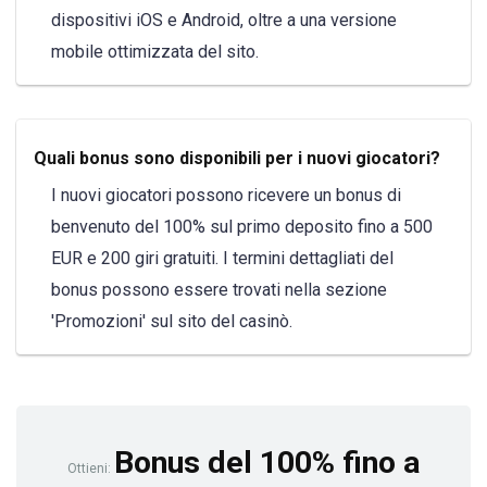
dispositivi iOS e Android, oltre a una versione
mobile ottimizzata del sito.
Quali bonus sono disponibili per i nuovi giocatori?
I nuovi giocatori possono ricevere un bonus di
benvenuto del 100% sul primo deposito fino a 500
EUR e 200 giri gratuiti. I termini dettagliati del
bonus possono essere trovati nella sezione
'Promozioni' sul sito del casinò.
Bonus del 100% fino a
Ottieni: