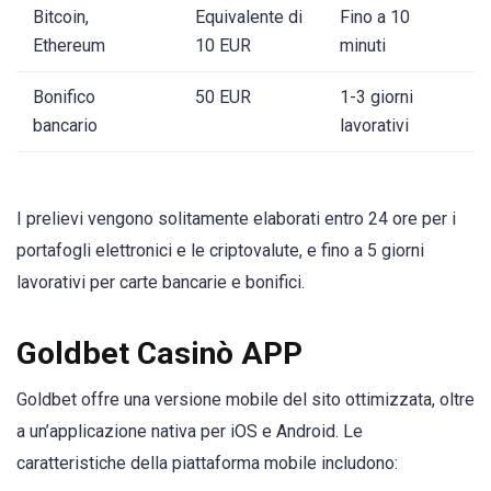
Bitcoin,
Equivalente di
Fino a 10
Ethereum
10 EUR
minuti
Bonifico
50 EUR
1-3 giorni
bancario
lavorativi
I prelievi vengono solitamente elaborati entro 24 ore per i
portafogli elettronici e le criptovalute, e fino a 5 giorni
lavorativi per carte bancarie e bonifici.
Goldbet Casinò APP
Goldbet offre una versione mobile del sito ottimizzata, oltre
a un’applicazione nativa per iOS e Android. Le
caratteristiche della piattaforma mobile includono: