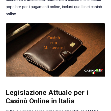
popolare per i pagamenti online, inclusi quelli nei casinò
online.
Legislazione Attuale per i
Casinò Online in Italia