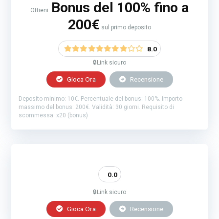
Bonus del 100% fino a
Ottieni:
200€
sul primo deposito
8.0
🔒Link sicuro
Gioca Ora
Recensione
Deposito minimo: 10€. Percentuale del bonus: 100%. Importo
massimo del bonus: 200€. Validità: 30 giorni. Requisito di
scommessa: x20 (bonus)
0.0
🔒Link sicuro
Gioca Ora
Recensione