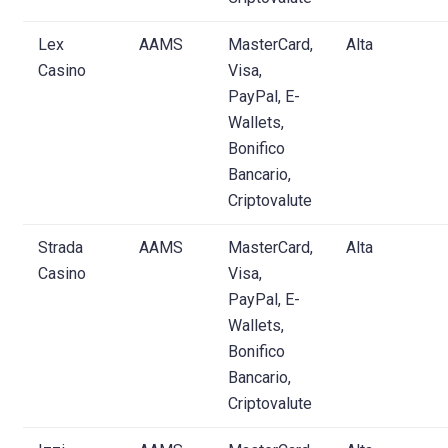
Lex
AAMS
MasterCard,
Alta
Casino
Visa,
PayPal, E-
Wallets,
Bonifico
Bancario,
Criptovalute
Strada
AAMS
MasterCard,
Alta
Casino
Visa,
PayPal, E-
Wallets,
Bonifico
Bancario,
Criptovalute