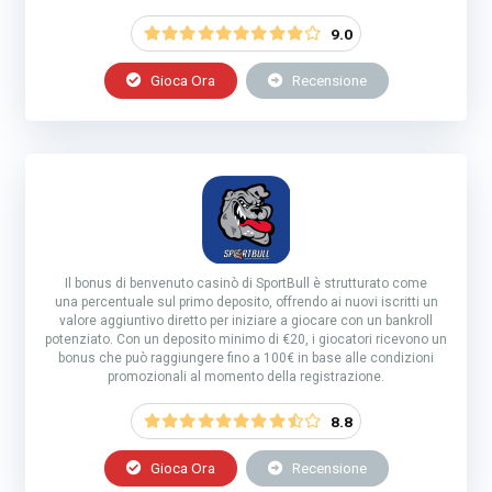
9.0
Gioca Ora
Recensione
Il bonus di benvenuto casinò di SportBull è strutturato come
una percentuale sul primo deposito, offrendo ai nuovi iscritti un
valore aggiuntivo diretto per iniziare a giocare con un bankroll
potenziato. Con un deposito minimo di €20, i giocatori ricevono un
bonus che può raggiungere fino a 100€ in base alle condizioni
promozionali al momento della registrazione.
8.8
Gioca Ora
Recensione