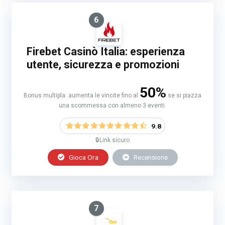
6
Firebet Casinò Italia: esperienza
utente, sicurezza e promozioni
50%
Bonus multipla: aumenta le vincite fino al
se si piazza
una scommessa con almeno 3 eventi.
9.8
🔒Link sicuro
Gioca Ora
Recensione
7