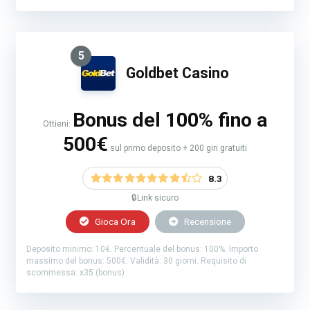
5
Goldbet Casino
Bonus del 100% fino a
Ottieni:
500€
sul primo deposito + 200 giri gratuiti
8.3
🔒Link sicuro
Gioca Ora
Recensione
Deposito minimo: 10€. Percentuale del bonus: 100%. Importo
massimo del bonus: 500€. Validità: 30 giorni. Requisito di
scommessa: x35 (bonus)