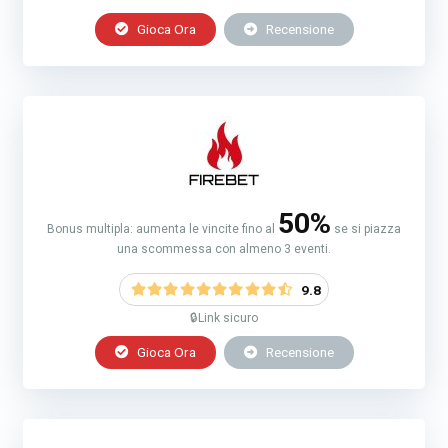
Gioca Ora
Recensione
50%
Bonus multipla: aumenta le vincite fino al
se si piazza
una scommessa con almeno 3 eventi.
9.8
🔒Link sicuro
Gioca Ora
Recensione