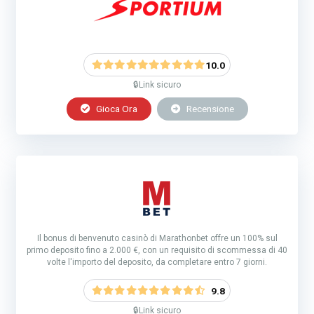
10.0
🔒Link sicuro
Gioca Ora
Recensione
Il bonus di benvenuto casinò di Marathonbet offre un 100% sul
primo deposito fino a 2.000 €, con un requisito di scommessa di 40
volte l'importo del deposito, da completare entro 7 giorni.
9.8
🔒Link sicuro