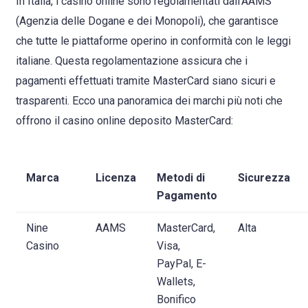
In Italia, i casinò online sono regolamentati dall’AAMS
(Agenzia delle Dogane e dei Monopoli), che garantisce
che tutte le piattaforme operino in conformità con le leggi
italiane. Questa regolamentazione assicura che i
pagamenti effettuati tramite MasterCard siano sicuri e
trasparenti. Ecco una panoramica dei marchi più noti che
offrono il casino online deposito MasterCard:
Marca
Licenza
Metodi di
Sicurezza
Pagamento
Nine
AAMS
MasterCard,
Alta
Casino
Visa,
PayPal, E-
Wallets,
Bonifico