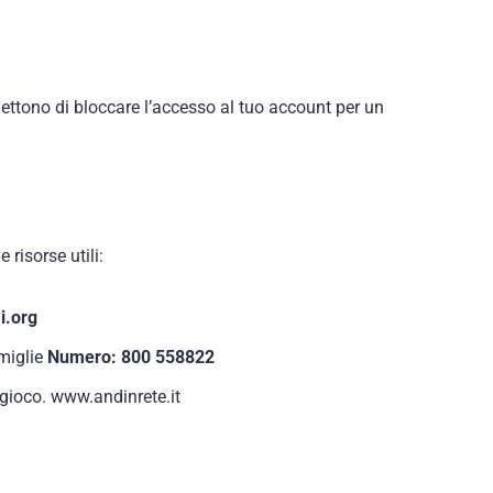
mettono di bloccare l’accesso al tuo account per un
risorse utili:
i.org
amiglie
Numero: 800 558822
gioco. www.andinrete.it