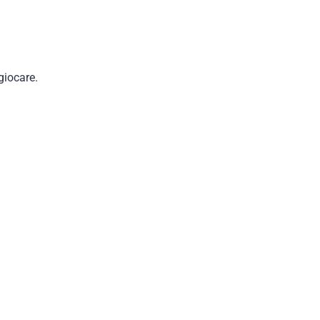
giocare.