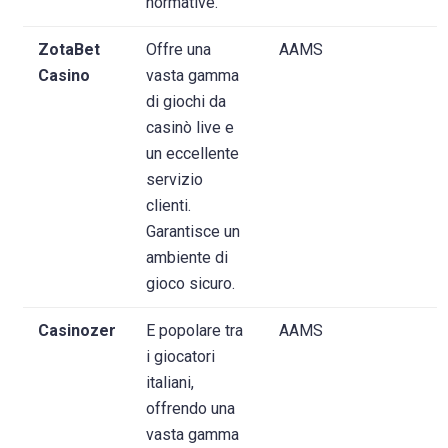
normative.
ZotaBet
Offre una
AAMS
Casino
vasta gamma
di giochi da
casinò live e
un eccellente
servizio
clienti.
Garantisce un
ambiente di
gioco sicuro.
Casinozer
E popolare tra
AAMS
i giocatori
italiani,
offrendo una
vasta gamma