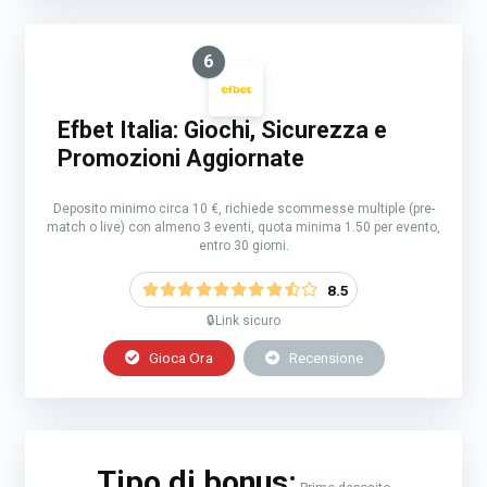
6
Efbet Italia: Giochi, Sicurezza e
Promozioni Aggiornate
Deposito minimo circa 10 €, richiede scommesse multiple (pre-
match o live) con almeno 3 eventi, quota minima 1.50 per evento,
entro 30 giorni.
8.5
🔒Link sicuro
Gioca Ora
Recensione
Tipo di bonus: