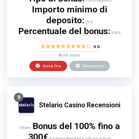
Primo deposito
Importo minimo di
deposito:
20 €
Percentuale del bonus:
100%
9.0
🔒Link sicuro
Gioca Ora
Recensione
8
Stelario Casino Recensioni
Bonus del 100% fino a
Ottieni:
300€
sul primo deposito + 100 giri gratuiti