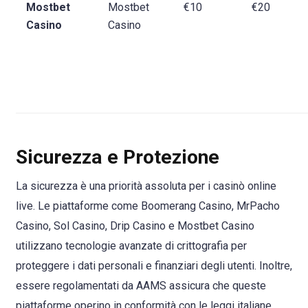
Mostbet
Mostbet
€10
€20
Casino
Casino
Sicurezza e Protezione
La sicurezza è una priorità assoluta per i casinò online
live. Le piattaforme come Boomerang Casino, MrPacho
Casino, Sol Casino, Drip Casino e Mostbet Casino
utilizzano tecnologie avanzate di crittografia per
proteggere i dati personali e finanziari degli utenti. Inoltre,
essere regolamentati da AAMS assicura che queste
piattaforme operino in conformità con le leggi italiane,