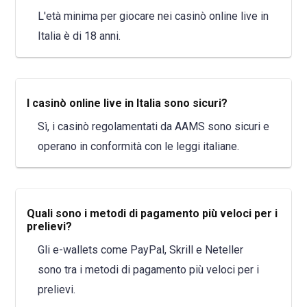
L'età minima per giocare nei casinò online live in
Italia è di 18 anni.
I casinò online live in Italia sono sicuri?
Sì, i casinò regolamentati da AAMS sono sicuri e
operano in conformità con le leggi italiane.
Quali sono i metodi di pagamento più veloci per i
prelievi?
Gli e-wallets come PayPal, Skrill e Neteller
sono tra i metodi di pagamento più veloci per i
prelievi.