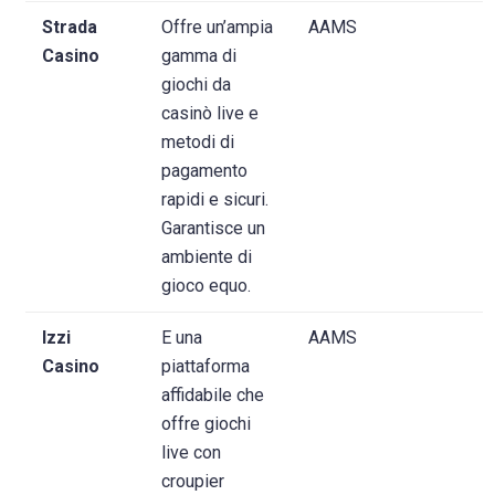
Strada
Offre un’ampia
AAMS
Casino
gamma di
giochi da
casinò live e
metodi di
pagamento
rapidi e sicuri.
Garantisce un
ambiente di
gioco equo.
Izzi
E una
AAMS
Casino
piattaforma
affidabile che
offre giochi
live con
croupier