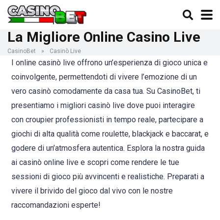
La Migliore Online Casino Live
CasinoBet
»
Casinò Live
I online casinò live offrono un’esperienza di gioco unica e
coinvolgente, permettendoti di vivere l’emozione di un
vero casinò comodamente da casa tua. Su CasinoBet, ti
presentiamo i migliori casinò live dove puoi interagire
con croupier professionisti in tempo reale, partecipare a
giochi di alta qualità come roulette, blackjack e baccarat, e
godere di un’atmosfera autentica. Esplora la nostra guida
ai casinò online live e scopri come rendere le tue
sessioni di gioco più avvincenti e realistiche. Preparati a
vivere il brivido del gioco dal vivo con le nostre
raccomandazioni esperte!