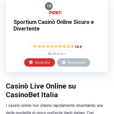
10
Sportium Casinò Online Sicuro e
Divertente
10.0
🔒Link sicuro
Gioca Ora
Recensione
Casinò Live Online su
CasinoBet Italia
I casinò online live stanno rapidamente diventando una
delle modalità di gioco preferite dagli italiani. Con