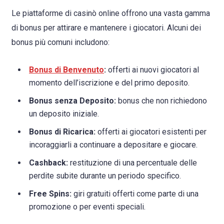
Le piattaforme di casinò online offrono una vasta gamma
di bonus per attirare e mantenere i giocatori. Alcuni dei
bonus più comuni includono:
Bonus di Benvenuto
:
offerti ai nuovi giocatori al
momento dell’iscrizione e del primo deposito.
Bonus senza Deposito:
bonus che non richiedono
un deposito iniziale.
Bonus di Ricarica:
offerti ai giocatori esistenti per
incoraggiarli a continuare a depositare e giocare.
Cashback:
restituzione di una percentuale delle
perdite subite durante un periodo specifico.
Free Spins:
giri gratuiti offerti come parte di una
promozione o per eventi speciali.