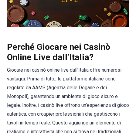
Perché Giocare nei Casinò
Online Live dall’Italia?
Giocare nei casinò online live dall’Italia offre numerosi
vantaggi. Prima di tutto, le piattaforme italiane sono
regolate da AAMS (Agenzia delle Dogane e dei
Monopoli), garantendo un ambiente di gioco sicuro e
legale. Inoltre, i casinò live offrono un’esperienza di gioco
autentica, con croupier professionali che gestiscono i
tavoli in tempo reale. Questo aggiunge un elemento di
realismo e interattività che non si trova nei tradizionali