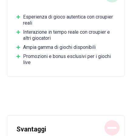
Esperienza di gioco autentica con croupier
reali
Interazione in tempo reale con croupier e
altri giocatori
Ampia gamma di giochi disponibili
Promozioni e bonus esclusivi per i giochi
live
Svantaggi