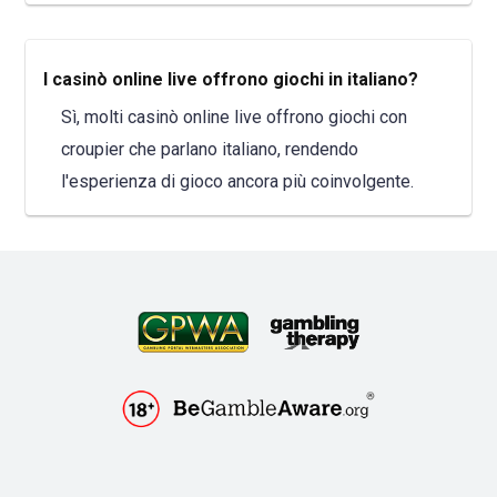
I casinò online live offrono giochi in italiano?
Sì, molti casinò online live offrono giochi con
croupier che parlano italiano, rendendo
l'esperienza di gioco ancora più coinvolgente.