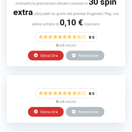
30 spin
momento la promozione rilevata consiste in
extra
utilizzabili su giochi del provider Pragmatic Play, con
0,10 €
valore unitario di
ciascuno.
8.5
🔒Link sicuro
Gioca Ora
Recensione
8.5
🔒Link sicuro
Gioca Ora
Recensione