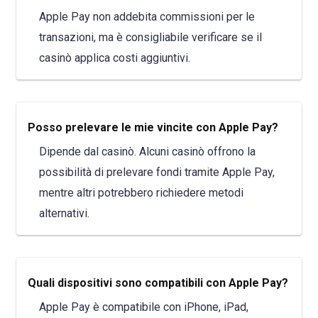
Apple Pay non addebita commissioni per le
transazioni, ma è consigliabile verificare se il
casinò applica costi aggiuntivi.
Posso prelevare le mie vincite con Apple Pay?
Dipende dal casinò. Alcuni casinò offrono la
possibilità di prelevare fondi tramite Apple Pay,
mentre altri potrebbero richiedere metodi
alternativi.
Quali dispositivi sono compatibili con Apple Pay?
Apple Pay è compatibile con iPhone, iPad,