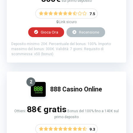
sul primo deposito
7.5
🔒Link sicuro
Gioca Ora
Recensione
Deposito minimo: 20€. Percentuale del bonus: 100%. Importo
massimo del bonus: 300€. Validità: 7 giorni. Requisito di
scommessa: x50 (bonus)
2
888 Casino Online
88€ gratis
Ottieni:
Bonus del 100% fino a 140€ sul
primo deposito
9.3