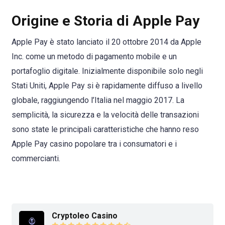
Origine e Storia di Apple Pay
Apple Pay è stato lanciato il 20 ottobre 2014 da Apple
Inc. come un metodo di pagamento mobile e un
portafoglio digitale. Inizialmente disponibile solo negli
Stati Uniti, Apple Pay si è rapidamente diffuso a livello
globale, raggiungendo l’Italia nel maggio 2017. La
semplicità, la sicurezza e la velocità delle transazioni
sono state le principali caratteristiche che hanno reso
Apple Pay casino popolare tra i consumatori e i
commercianti.
Cryptoleo Casino