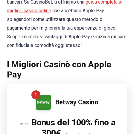
bancari. Su CasinoBet, ti offriamo una
guida completa ai
migliori casinò online
che accettano Apple Pay,
spiegandoti come utilizzare questo metodo di
pagamento per migliorare la tua esperienza di gioco.
Scopri i numerosi vantaggi di Apple Pay e inizia a giocare
con fiducia e comodità oggi stesso!
I Migliori Casinò con Apple
Pay
1
Betway Casino
Bonus del 100% fino a
Ottieni:
300€