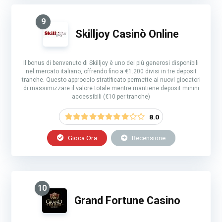
9
Skilljoy Casinò Online
Il bonus di benvenuto di Skilljoy è uno dei più generosi disponibili
nel mercato italiano, offrendo fino a €1.200 divisi in tre deposit
tranche. Questo approccio stratificato permette ai nuovi giocatori
di massimizzare il valore totale mentre mantiene deposit minini
accessibili (€10 per tranche)
8.0
Gioca Ora
Recensione
10
Grand Fortune Casino