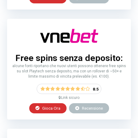
Free spins senza deposito:
alcune fonti riportano che nuovi utenti possono ottenere free spins
su slot Playtech senza deposito, ma con un rollover di ~50× e
limite massimo di vincita prelevabile (es. €100).
8.5
🔒Link sicuro
Gioca Ora
Recensione