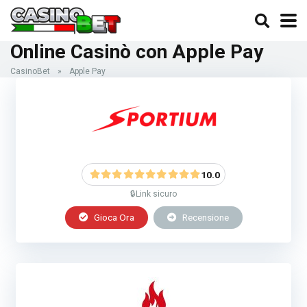
Online Casinò con Apple Pay
CasinoBet
»
Apple Pay
10.0
🔒Link sicuro
Gioca Ora
Recensione