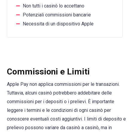
Non tutti i casinò lo accettano
Potenziali commissioni bancarie
Necessita di un dispositivo Apple
Commissioni e Limiti
Apple Pay non applica commissioni per le transazioni.
Tuttavia, alcuni casinò potrebbero addebitare delle
commissioni per i depositi o i prelievi. È importante
leggere i termini e le condizioni di ogni casinò per
conoscere eventuali costi aggiuntivi. I limiti di deposito e
prelievo possono variare da casinò a casinò, ma in