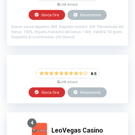
🔒Link sicuro
Gioca Ora
Recensione
Bonus senza deposito: 88€. Deposito minimo: 20€. Percentuale del
bonus: 100%. Importo massimo del bonus: 140€. Validità: 90 giorni.
Requisito di scommessa: x30 (bonus)
8.5
🔒Link sicuro
Gioca Ora
Recensione
4
LeoVegas Casino