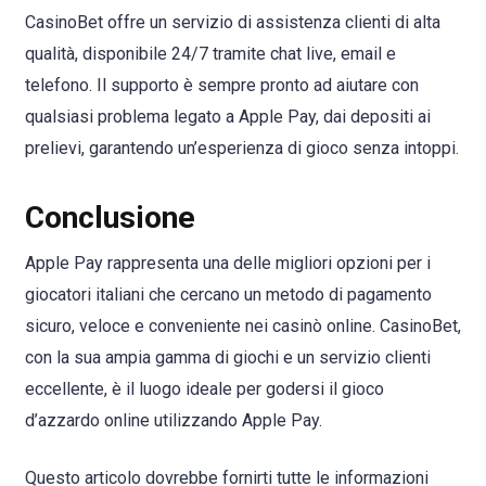
CasinoBet offre un servizio di assistenza clienti di alta
qualità, disponibile 24/7 tramite chat live, email e
telefono. Il supporto è sempre pronto ad aiutare con
qualsiasi problema legato a Apple Pay, dai depositi ai
prelievi, garantendo un’esperienza di gioco senza intoppi.
Conclusione
Apple Pay rappresenta una delle migliori opzioni per i
giocatori italiani che cercano un metodo di pagamento
sicuro, veloce e conveniente nei casinò online. CasinoBet,
con la sua ampia gamma di giochi e un servizio clienti
eccellente, è il luogo ideale per godersi il gioco
d’azzardo online utilizzando Apple Pay.
Questo articolo dovrebbe fornirti tutte le informazioni