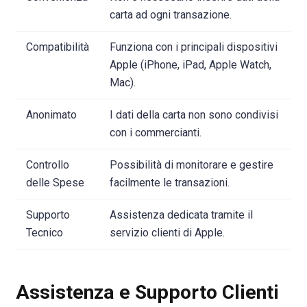
carta ad ogni transazione.
Compatibilità
Funziona con i principali dispositivi
Apple (iPhone, iPad, Apple Watch,
Mac).
Anonimato
I dati della carta non sono condivisi
con i commercianti.
Controllo
Possibilità di monitorare e gestire
delle Spese
facilmente le transazioni.
Supporto
Assistenza dedicata tramite il
Tecnico
servizio clienti di Apple.
Assistenza e Supporto Clienti