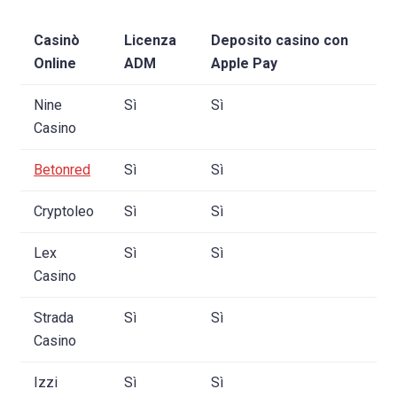
Casinò
Licenza
Deposito casino con
Online
ADM
Apple Pay
Nine
Sì
Sì
Casino
Betonred
Sì
Sì
Cryptoleo
Sì
Sì
Lex
Sì
Sì
Casino
Strada
Sì
Sì
Casino
Izzi
Sì
Sì