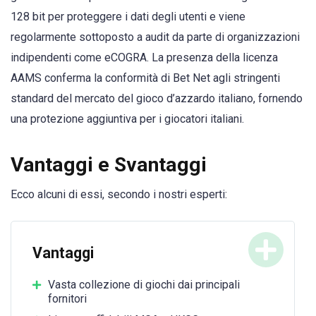
128 bit per proteggere i dati degli utenti e viene
regolarmente sottoposto a audit da parte di organizzazioni
indipendenti come eCOGRA. La presenza della licenza
AAMS conferma la conformità di Bet Net agli stringenti
standard del mercato del gioco d’azzardo italiano, fornendo
una protezione aggiuntiva per i giocatori italiani.
Vantaggi e Svantaggi
Ecco alcuni di essi, secondo i nostri esperti:
Vantaggi
Vasta collezione di giochi dai principali
fornitori