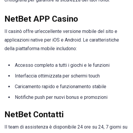
NetBet APP Casino
Il casinò offre un’eccellente versione mobile del sito e
applicazioni native per iOS e Android. Le caratteristiche
della piattaforma mobile includono:
Accesso completo a tutti i giochi e le funzioni
Interfaccia ottimizzata per schermi touch
Caricamento rapido e funzionamento stabile
Notifiche push per nuovi bonus e promozioni
NetBet Contatti
Il team di assistenza è disponibile 24 ore su 24, 7 giorni su