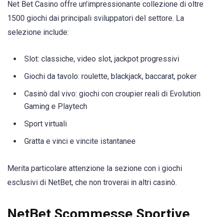
Net Bet Casino offre un’impressionante collezione di oltre
1500 giochi dai principali sviluppatori del settore. La
selezione include:
Slot: classiche, video slot, jackpot progressivi
Giochi da tavolo: roulette, blackjack, baccarat, poker
Casinò dal vivo: giochi con croupier reali di Evolution
Gaming e Playtech
Sport virtuali
Gratta e vinci e vincite istantanee
Merita particolare attenzione la sezione con i giochi
esclusivi di NetBet, che non troverai in altri casinò.
NetBet Scommesse Sportive