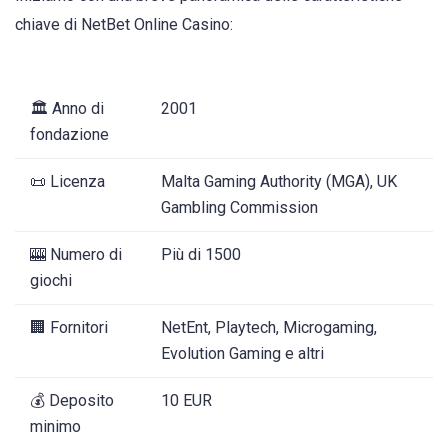
chiave di NetBet Online Casino:
🏛️ Anno di
2001
fondazione
📜 Licenza
Malta Gaming Authority (MGA), UK
Gambling Commission
🎰 Numero di
Più di 1500
giochi
🏢 Fornitori
NetEnt, Playtech, Microgaming,
Evolution Gaming e altri
💰 Deposito
10 EUR
minimo