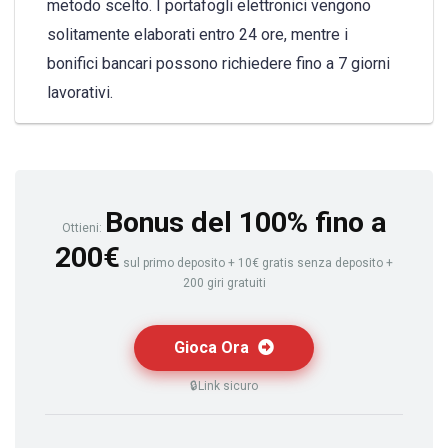
metodo scelto. I portafogli elettronici vengono
solitamente elaborati entro 24 ore, mentre i
bonifici bancari possono richiedere fino a 7 giorni
lavorativi.
Bonus del 100% fino a
Ottieni:
200€
sul primo deposito + 10€ gratis senza deposito +
200 giri gratuiti
Gioca Ora
🔒Link sicuro