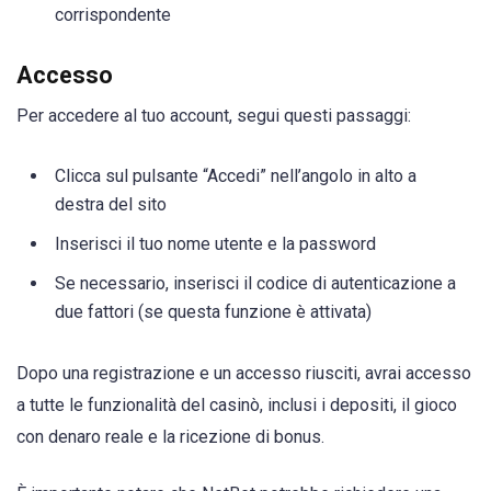
corrispondente
Accesso
Per accedere al tuo account, segui questi passaggi:
Clicca sul pulsante “Accedi” nell’angolo in alto a
destra del sito
Inserisci il tuo nome utente e la password
Se necessario, inserisci il codice di autenticazione a
due fattori (se questa funzione è attivata)
Dopo una registrazione e un accesso riusciti, avrai accesso
a tutte le funzionalità del casinò, inclusi i depositi, il gioco
con denaro reale e la ricezione di bonus.