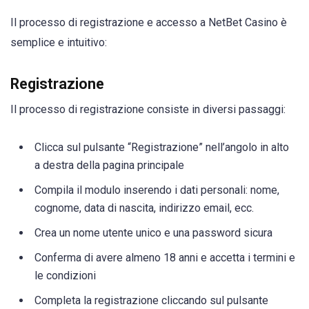
Il processo di registrazione e accesso a NetBet Casino è
semplice e intuitivo:
Registrazione
Il processo di registrazione consiste in diversi passaggi:
Clicca sul pulsante “Registrazione” nell’angolo in alto
a destra della pagina principale
Compila il modulo inserendo i dati personali: nome,
cognome, data di nascita, indirizzo email, ecc.
Crea un nome utente unico e una password sicura
Conferma di avere almeno 18 anni e accetta i termini e
le condizioni
Completa la registrazione cliccando sul pulsante