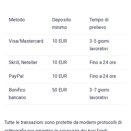
Metodo
Deposito
Tempo di
minimo
prelievo
Visa/Mastercard
10 EUR
3-5 giorni
lavorativi
Skrill, Neteller
10 EUR
Fino a 24 ore
PayPal
10 EUR
Fino a 24 ore
Bonifico
50 EUR
3-7 giorni
bancario
lavorativi
Tutte le transazioni sono protette da moderni protocolli di
crittografia per garantire la sicurezza dei tuoi fondi.