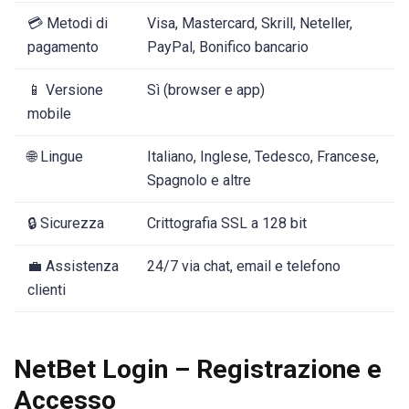
💳 Metodi di
Visa, Mastercard, Skrill, Neteller,
pagamento
PayPal, Bonifico bancario
📱 Versione
Sì (browser e app)
mobile
🌐 Lingue
Italiano, Inglese, Tedesco, Francese,
Spagnolo e altre
🔒 Sicurezza
Crittografia SSL a 128 bit
💼 Assistenza
24/7 via chat, email e telefono
clienti
NetBet Login – Registrazione e
Accesso