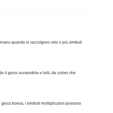
ormano quando si raccolgono otto o più simboli
l gioco accessibile a tutti, da coloro che
il gioco bonus, i simboli moltiplicatori possono