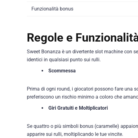
Funzionalità bonus
Regole e Funzionalit
Sweet Bonanza è un divertente slot machine con sei
identici in qualsiasi punto sui rulli.
Scommessa
Prima di ogni round, i giocatori possono fare una 
preferiscono un rischio minimo a coloro che amano
Giri Gratuiti e Moltiplicatori
Se quattro o più simboli bonus (caramelle) appaiono s
apparire sui rulli, moltiplicando le tue vincite.