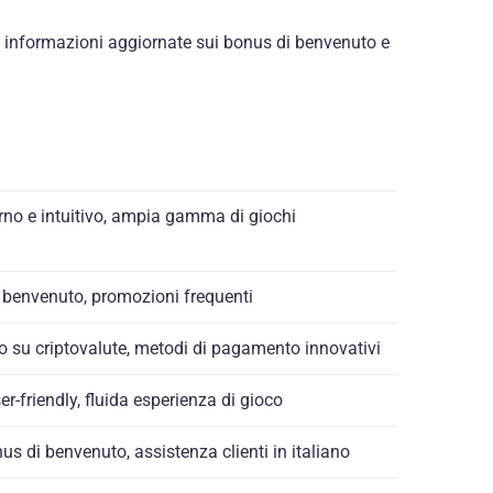
n informazioni aggiornate sui bonus di benvenuto e
no e intuitivo, ampia gamma di giochi
 benvenuto, promozioni frequenti
 su criptovalute, metodi di pagamento innovativi
er-friendly, fluida esperienza di gioco
s di benvenuto, assistenza clienti in italiano