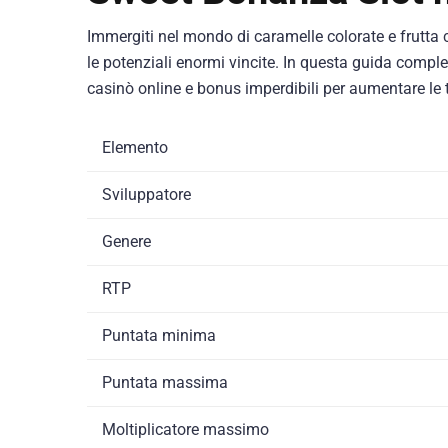
Immergiti nel mondo di caramelle colorate e frutta 
le potenziali enormi vincite. In questa guida comple
casinò online e bonus imperdibili per aumentare le tu
Elemento
Sviluppatore
Genere
RTP
Puntata minima
Puntata massima
Moltiplicatore massimo