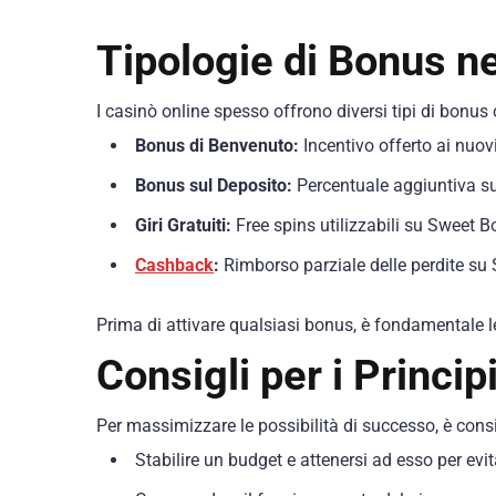
Tipologie di Bonus n
I casinò online spesso offrono diversi tipi di bonus
Bonus di Benvenuto:
Incentivo offerto ai nuovi 
Bonus sul Deposito:
Percentuale aggiuntiva su
Giri Gratuiti:
Free spins utilizzabili su Sweet 
Cashback
:
Rimborso parziale delle perdite su
Prima di attivare qualsiasi bonus, è fondamentale l
Consigli per i Princip
Per massimizzare le possibilità di successo, è consi
Stabilire un budget e attenersi ad esso per evita