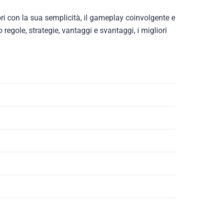
ri con la sua semplicità, il gameplay coinvolgente e
regole, strategie, vantaggi e svantaggi, i migliori