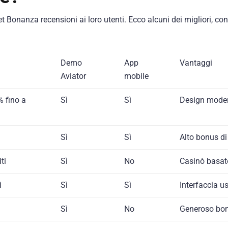
 Bonanza recensioni ai loro utenti. Ecco alcuni dei migliori, co
Demo
App
Vantaggi
Aviator
mobile
 fino a
Sì
Sì
Design moder
Sì
Sì
Alto bonus di
ti
Sì
No
Casinò basato
i
Sì
Sì
Interfaccia us
Sì
No
Generoso bonu