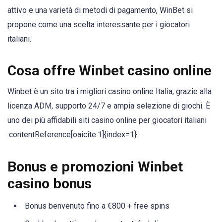
attivo e una varietà di metodi di pagamento, WinBet si
propone come una scelta interessante per i giocatori
italiani.
Cosa offre Winbet casino online
Winbet è un sito tra i migliori casino online Italia, grazie alla
licenza ADM, supporto 24/7 e ampia selezione di giochi. È
uno dei più affidabili siti casino online per giocatori italiani
:contentReference[oaicite:1]{index=1}.
Bonus e promozioni Winbet
casino bonus
Bonus benvenuto fino a €800 + free spins