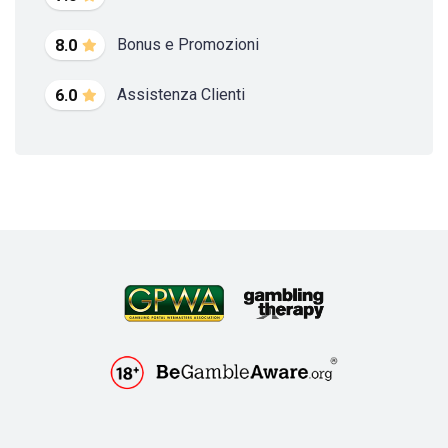
Bonus e Promozioni
8.0
Assistenza Clienti
6.0